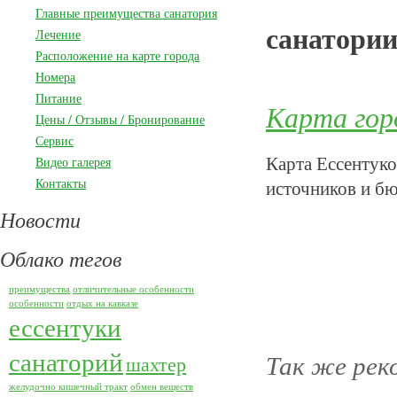
Главные преимущества санатория
санатории
Лечение
Расположение на карте города
Номера
Питание
Карта гор
Цены / Отзывы / Бронирование
Сервис
Карта Ессентуко
Видео галерея
Контакты
источников и бю
Новости
Облако тегов
преимущества
отличительные особенности
особенности
отдых на кавказе
ессентуки
санаторий
Так же рек
шахтер
желудочно кишечный тракт
обмен веществ