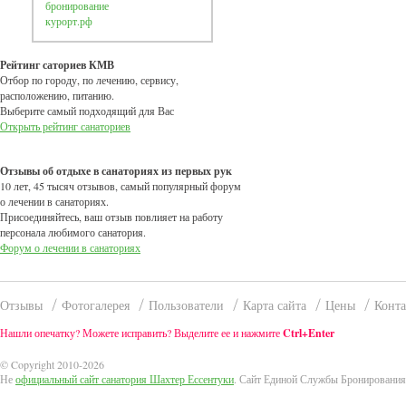
бронирование
курорт.рф
Рейтинг саториев КМВ
Отбор по городу, по лечению, сервису,
расположению, питанию.
Выберите самый подходящий для Вас
Открыть рейтинг санаториев
Отзывы об отдыхе в санаториях из первых рук
10 лет, 45 тысяч отзывов, самый популярный форум
о лечении в санаториях.
Присоединяйтесь, ваш отзыв повлияет на работу
персонала любимого санатория.
Форум о лечении в санаториях
Отзывы
Фотогалерея
Пользователи
Карта сайта
Цены
Конт
Нашли опечатку? Можете исправить? Выделите ее и нажмите
Ctrl+Enter
© Copyright 2010-2026
Не
официальный сайт санатория Шахтер Ессентуки
. Сайт Единой Службы Бронирования