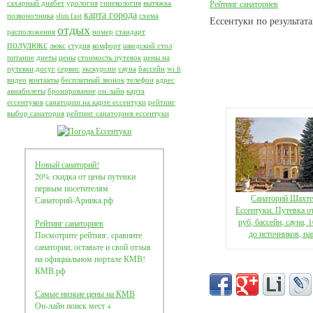
сахарный диабет
урология
гинекология
вытяжка
Рейтинг санаториев
карта города
позвоночника
slim fast
схема
Ессентуки по результата
отдых
расположения
номер
стандарт
полулюкс
люкс
студия
комфорт
шведский стол
питание
диеты
цены
стоимость путевок
цены на
путевки
досуг
сервис
экскурсии
сауна
бассейн
wi fi
видео
контакты
бесплатный звонок
телефон
адрес
авиабилеты
бронирование
он-лайн
карта
ессентуков
санатории на карте ессентуки
рейтинг
выбор санатория
рейтинг санаториев ессентуки
Новый санаторий!
20% скидка от цены путевки
первым посетителям
Санаторий Шахт
Санаторий-Арника.рф
Ессентуки. Путевка о
руб, бассейн, сауна, 
Рейтинг санаториев
до источников, па
Посмотрите рейтинг, сравните
санатории, оставьте и свой отзыв
на официальном портале КМВ!
КМВ.рф
Самые низкие цены на КМВ
Он-лайн поиск мест +