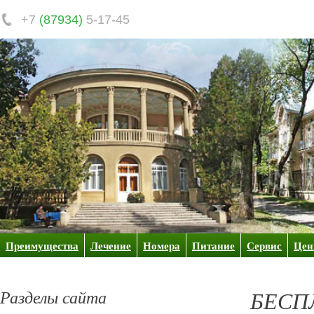
+7
(87934)
5-17-45
Преимущества
Лечение
Номера
Питание
Сервис
Це
Разделы сайта
БЕСПЛ